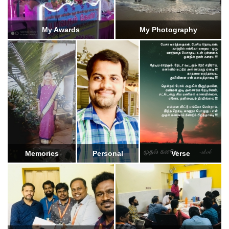
My Awards
My Photography
Memories
Personal
Verse