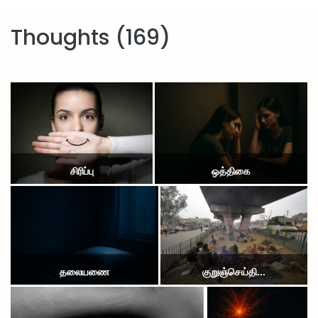
அச்சமில்லை அச்சமில்லை அச்சமென்ப தில்லையே !!!
Thoughts (169)
சிரிப்பு
ஒத்திகை
தலையணை
குறுஞ்செய்தி...